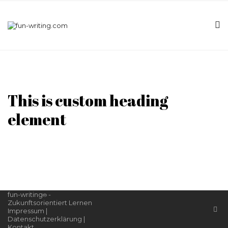
This is custom heading
element
fun-writing
-
®
Zukunftsorientiert Lernen
Impressum
|
Datenschutzerklärung
|
Kontakt