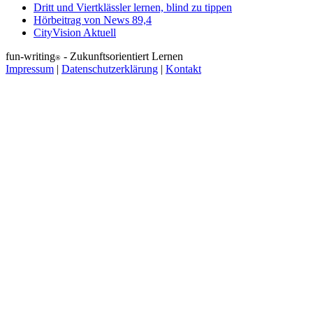
Dritt und Viertklässler lernen, blind zu tippen
Hörbeitrag von News 89,4
CityVision Aktuell
fun-writing
- Zukunftsorientiert Lernen
®
Impressum
|
Datenschutzerklärung
|
Kontakt